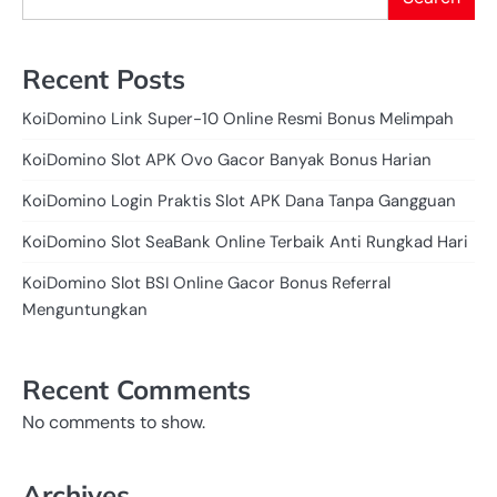
Recent Posts
KoiDomino Link Super-10 Online Resmi Bonus Melimpah
KoiDomino Slot APK Ovo Gacor Banyak Bonus Harian
KoiDomino Login Praktis Slot APK Dana Tanpa Gangguan
KoiDomino Slot SeaBank Online Terbaik Anti Rungkad Hari
KoiDomino Slot BSI Online Gacor Bonus Referral
Menguntungkan
Recent Comments
No comments to show.
Archives