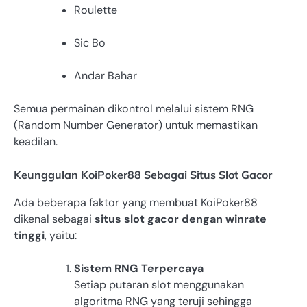
Roulette
Sic Bo
Andar Bahar
Semua permainan dikontrol melalui sistem RNG
(Random Number Generator) untuk memastikan
keadilan.
Keunggulan KoiPoker88 Sebagai Situs Slot Gacor
Ada beberapa faktor yang membuat KoiPoker88
dikenal sebagai
situs slot gacor dengan winrate
tinggi
, yaitu:
Sistem RNG Terpercaya
Setiap putaran slot menggunakan
algoritma RNG yang teruji sehingga