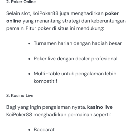
2. Poker Online
Selain slot, KoiPoker88 juga menghadirkan
poker
online
yang menantang strategi dan keberuntungan
pemain. Fitur poker di situs ini mendukung:
Turnamen harian dengan hadiah besar
Poker live dengan dealer profesional
Multi-table untuk pengalaman lebih
kompetitif
3. Kasino Live
Bagi yang ingin pengalaman nyata,
kasino live
KoiPoker88 menghadirkan permainan seperti:
Baccarat