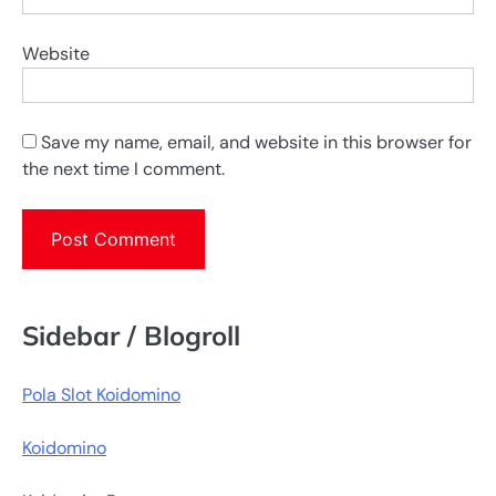
Website
Save my name, email, and website in this browser for
the next time I comment.
Sidebar / Blogroll
Pola Slot Koidomino
Koidomino