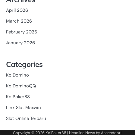
April 2026
March 2026
February 2026
January 2026
Categories
KoiDomino
KoiDominoQQ
KoiPoker88
Link Slot Maxwin
Slot Online Terbaru
Copyright © 2026
KoiPoker88
| Headline News by
Ascendoor
|