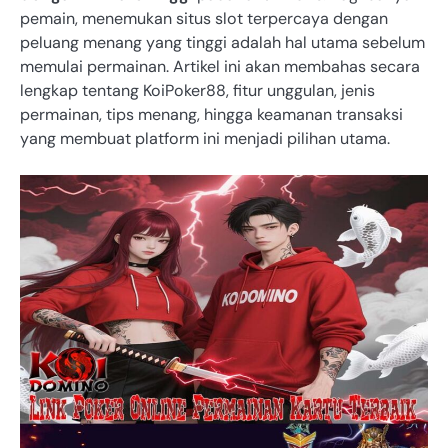
pemain, menemukan situs slot terpercaya dengan
peluang menang yang tinggi adalah hal utama sebelum
memulai permainan. Artikel ini akan membahas secara
lengkap tentang KoiPoker88, fitur unggulan, jenis
permainan, tips menang, hingga keamanan transaksi
yang membuat platform ini menjadi pilihan utama.