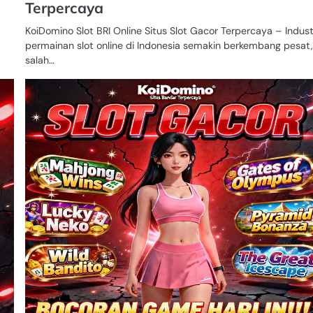
Terpercaya
m
KoiDomino Slot BRI Online Situs Slot Gacor Terpercaya – Indust
permainan slot online di Indonesia semakin berkembang pesat
salah…
KOIDOMINO
KOIDOMINOQQ
KOIPOKER88
LINK SLOT
MAXWIN
SLOT ONLINE
TERBARU