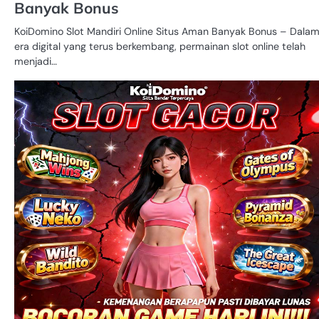
Banyak Bonus
KoiDomino Slot Mandiri Online Situs Aman Banyak Bonus – Dala
era digital yang terus berkembang, permainan slot online telah
menjadi…