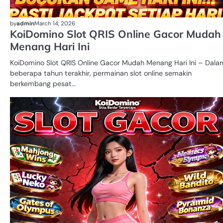
by
admin
March 14, 2026
KoiDomino Slot QRIS Online Gacor Mudah
Menang Hari Ini
KoiDomino Slot QRIS Online Gacor Mudah Menang Hari Ini – Dala
beberapa tahun terakhir, permainan slot online semakin
berkembang pesat…