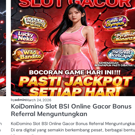
LINK SLOT
MAXWIN
SLOT ONLINE
TERBARU
by
admin
March 24, 2026
KoiDomino Slot BSI Online Gacor Bonus
Referral Menguntungkan
m
KoiDomino Slot BSI Online Gacor Bonus Referral Menguntungka
n
Di era digital yang semakin berkembang pesat, berbagai bent