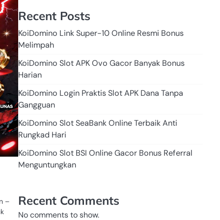
LINK SLOT
Recent Posts
MAXWIN
SLOT ONLINE
TERBARU
KoiDomino Link Super-10 Online Resmi Bonus
Melimpah
KoiDomino Slot APK Ovo Gacor Banyak Bonus
Harian
KoiDomino Login Praktis Slot APK Dana Tanpa
Gangguan
KoiDomino Slot SeaBank Online Terbaik Anti
Rungkad Hari
KoiDomino Slot BSI Online Gacor Bonus Referral
Menguntungkan
Recent Comments
n –
uk
No comments to show.