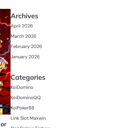
KOIDOMINO
Archives
KOIDOMINOQQ
KOIPOKER88
April 2026
LINK SLOT
MAXWIN
March 2026
SLOT ONLINE
TERBARU
February 2026
January 2026
Categories
KoiDomino
KoiDominoQQ
KoiPoker88
Link Slot Maxwin
cor