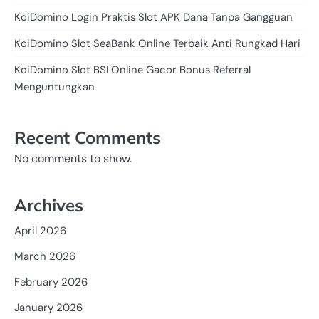
KoiDomino Login Praktis Slot APK Dana Tanpa Gangguan
KoiDomino Slot SeaBank Online Terbaik Anti Rungkad Hari
KoiDomino Slot BSI Online Gacor Bonus Referral
Menguntungkan
Recent Comments
No comments to show.
Archives
April 2026
March 2026
February 2026
January 2026