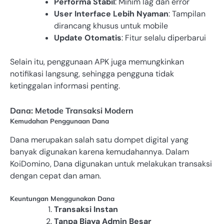
Performa Stabil
: Minim lag dan error
User Interface Lebih Nyaman
: Tampilan
dirancang khusus untuk mobile
Update Otomatis
: Fitur selalu diperbarui
Selain itu, penggunaan APK juga memungkinkan
notifikasi langsung, sehingga pengguna tidak
ketinggalan informasi penting.
Dana: Metode Transaksi Modern
Kemudahan Penggunaan Dana
Dana merupakan salah satu dompet digital yang
banyak digunakan karena kemudahannya. Dalam
KoiDomino, Dana digunakan untuk melakukan transaksi
dengan cepat dan aman.
Keuntungan Menggunakan Dana
Transaksi Instan
Tanpa Biaya Admin Besar