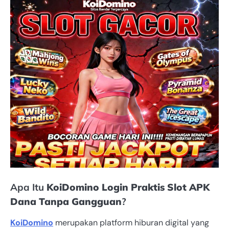
Apa Itu
KoiDomino Login Praktis Slot APK
Dana Tanpa Gangguan
?
KoiDomino
merupakan platform hiburan digital yang