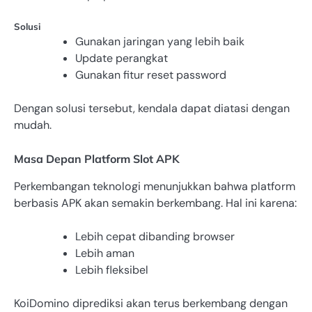
Solusi
Gunakan jaringan yang lebih baik
Update perangkat
Gunakan fitur reset password
Dengan solusi tersebut, kendala dapat diatasi dengan
mudah.
Masa Depan Platform Slot APK
Perkembangan teknologi menunjukkan bahwa platform
berbasis APK akan semakin berkembang. Hal ini karena:
Lebih cepat dibanding browser
Lebih aman
Lebih fleksibel
KoiDomino diprediksi akan terus berkembang dengan