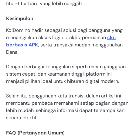
fitur-fitur baru yang lebih canggih.
Kesimpulan
KoiDomino hadir sebagai solusi bagi pengguna yang
menginginkan akses login praktis, permainan
slot
berbasis APK
, serta transaksi mudah menggunakan
Dana.
Dengan berbagai keunggulan seperti minim gangguan,
sistem cepat, dan keamanan tinggi, platform ini
menjadi pilihan ideal untuk hiburan digital modern.
Selain itu, penggunaan kata transisi dalam artikel ini
membantu pembaca memahami setiap bagian dengan
lebih mudah, sehingga informasi dapat tersampaikan
secara efektif.
FAQ (Pertanyaan Umum)