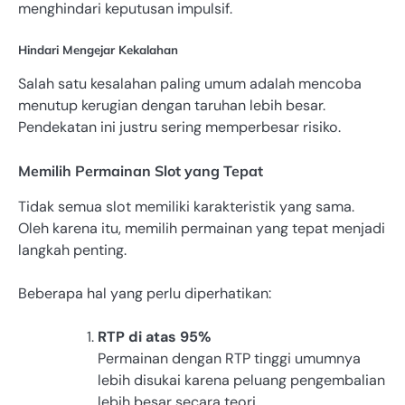
menghindari keputusan impulsif.
Hindari Mengejar Kekalahan
Salah satu kesalahan paling umum adalah mencoba
menutup kerugian dengan taruhan lebih besar.
Pendekatan ini justru sering memperbesar risiko.
Memilih Permainan Slot yang Tepat
Tidak semua slot memiliki karakteristik yang sama.
Oleh karena itu, memilih permainan yang tepat menjadi
langkah penting.
Beberapa hal yang perlu diperhatikan:
RTP di atas 95%
Permainan dengan RTP tinggi umumnya
lebih disukai karena peluang pengembalian
lebih besar secara teori.