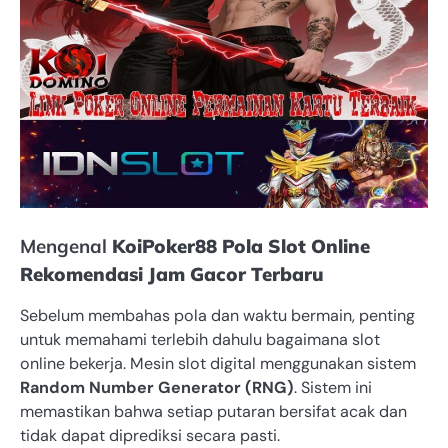
Mengenal
KoiPoker88 Pola Slot Online
Rekomendasi Jam Gacor Terbaru
Sebelum membahas pola dan waktu bermain, penting
untuk memahami terlebih dahulu bagaimana slot
online bekerja. Mesin slot digital menggunakan sistem
Random Number Generator (RNG)
. Sistem ini
memastikan bahwa setiap putaran bersifat acak dan
tidak dapat diprediksi secara pasti.