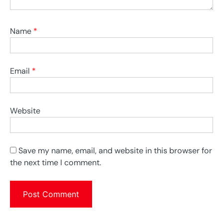
Name
*
Email
*
Website
Save my name, email, and website in this browser for
the next time I comment.