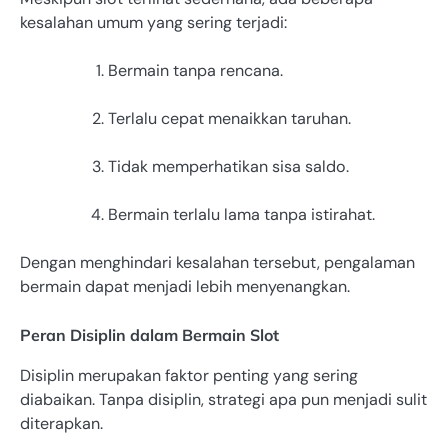
kesalahan umum yang sering terjadi:
Bermain tanpa rencana.
Terlalu cepat menaikkan taruhan.
Tidak memperhatikan sisa saldo.
Bermain terlalu lama tanpa istirahat.
Dengan menghindari kesalahan tersebut, pengalaman
bermain dapat menjadi lebih menyenangkan.
Peran Disiplin dalam Bermain Slot
Disiplin merupakan faktor penting yang sering
diabaikan. Tanpa disiplin, strategi apa pun menjadi sulit
diterapkan.