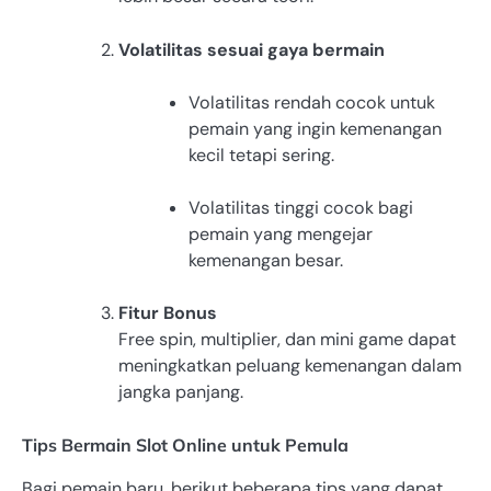
Volatilitas sesuai gaya bermain
Volatilitas rendah cocok untuk
pemain yang ingin kemenangan
kecil tetapi sering.
Volatilitas tinggi cocok bagi
pemain yang mengejar
kemenangan besar.
Fitur Bonus
Free spin, multiplier, dan mini game dapat
meningkatkan peluang kemenangan dalam
jangka panjang.
Tips Bermain Slot Online untuk Pemula
Bagi pemain baru, berikut beberapa tips yang dapat