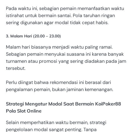
Pada waktu ini, sebagian pemain memanfaatkan waktu
istirahat untuk bermain santai. Pola taruhan ringan
sering digunakan agar modal tidak cepat habis.
3. Malam Hari (20.00 – 23.00)
Malam hari biasanya menjadi waktu paling ramai.
Sebagian pemain menyukai suasana ini karena banyak
turnamen atau promosi yang sering diadakan pada jam
tersebut.
Perlu diingat bahwa rekomendasi ini berasal dari
pengalaman pemain, bukan jaminan kemenangan.
Strategi Mengatur Modal Saat Bermain KoiPoker88
Pola Slot Online
Selain memperhatikan waktu bermain, strategi
pengelolaan modal sangat penting. Tanpa