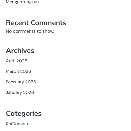
Menguntungkan
Recent Comments
No comments to show.
Archives
April 2026
March 2026
February 2026
January 2026
Categories
KoiDomino