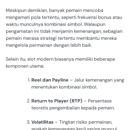
Meskipun demikian, banyak pemain mencoba
mengamati pola tertentu, seperti frekuensi bonus atau
waktu munculnya kombinasi simbol. Walaupun
pengamatan ini tidak menjamin kemenangan, sebagian
pemain merasa strategi tertentu membantu mereka
mengelola permainan dengan lebih baik.
Selain itu, slot modern biasanya memiliki beberapa
komponen utama:
Reel dan Payline
– Jalur kemenangan yang
menentukan kombinasi simbol.
Return to Player (RTP)
– Persentase
teoretis pengembalian kepada pemain.
Volatilitas
– Tingkat risiko permainan,
apakah kemenangan kecil sering muncul