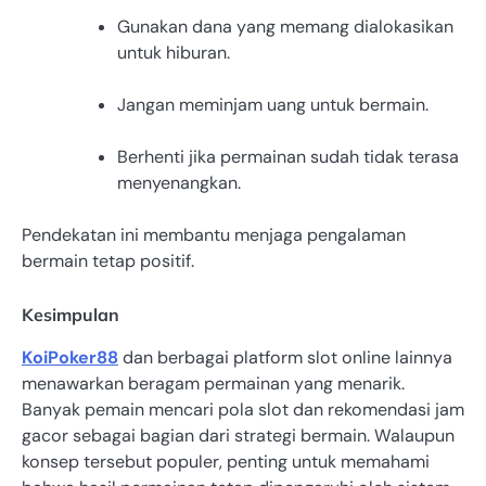
Gunakan dana yang memang dialokasikan
untuk hiburan.
Jangan meminjam uang untuk bermain.
Berhenti jika permainan sudah tidak terasa
menyenangkan.
Pendekatan ini membantu menjaga pengalaman
bermain tetap positif.
Kesimpulan
KoiPoker88
dan berbagai platform slot online lainnya
menawarkan beragam permainan yang menarik.
Banyak pemain mencari pola slot dan rekomendasi jam
gacor sebagai bagian dari strategi bermain. Walaupun
konsep tersebut populer, penting untuk memahami