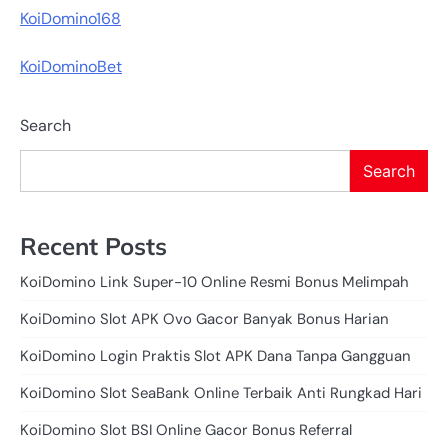
KoiDomino168
KoiDominoBet
Search
Search
Recent Posts
KoiDomino Link Super-10 Online Resmi Bonus Melimpah
KoiDomino Slot APK Ovo Gacor Banyak Bonus Harian
KoiDomino Login Praktis Slot APK Dana Tanpa Gangguan
KoiDomino Slot SeaBank Online Terbaik Anti Rungkad Hari
KoiDomino Slot BSI Online Gacor Bonus Referral