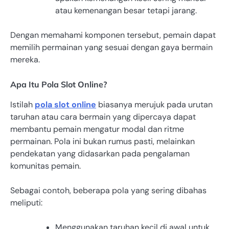
atau kemenangan besar tetapi jarang.
Dengan memahami komponen tersebut, pemain dapat
memilih permainan yang sesuai dengan gaya bermain
mereka.
Apa Itu Pola Slot Online?
Istilah
pola slot online
biasanya merujuk pada urutan
taruhan atau cara bermain yang dipercaya dapat
membantu pemain mengatur modal dan ritme
permainan. Pola ini bukan rumus pasti, melainkan
pendekatan yang didasarkan pada pengalaman
komunitas pemain.
Sebagai contoh, beberapa pola yang sering dibahas
meliputi:
Menggunakan taruhan kecil di awal untuk