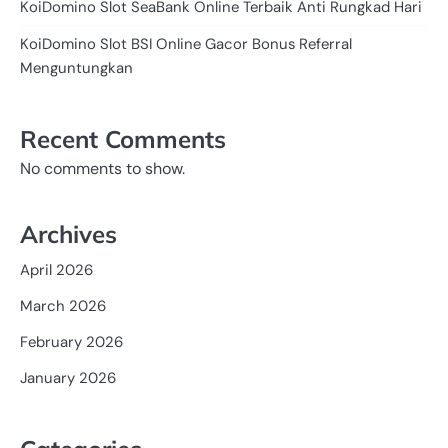
KoiDomino Slot SeaBank Online Terbaik Anti Rungkad Hari
KoiDomino Slot BSI Online Gacor Bonus Referral
Menguntungkan
Recent Comments
No comments to show.
Archives
April 2026
March 2026
February 2026
January 2026