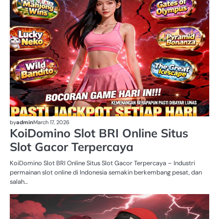
TE
by
admin
March 17, 2026
KoiDomino Slot BRI Online Situs
Slot Gacor Terpercaya
KoiDomino Slot BRI Online Situs Slot Gacor Terpercaya – Industri
permainan slot online di Indonesia semakin berkembang pesat, dan
salah…
KO
K
KO